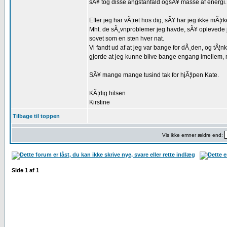
sÃ¥ tog disse angstanfald ogsÃ¥ masse af energi.
Efter jeg har vÃ¦ret hos dig, sÃ¥ har jeg ikke mÃ¦rk
Mht. de sÃ¸vnproblemer jeg havde, sÃ¥ oplevede jeg
sovet som en sten hver nat.
Vi fandt ud af at jeg var bange for dÃ¸den, og tÃ¦nke
gjorde at jeg kunne blive bange engang imellem, m
SÃ¥ mange mange tusind tak for hjÃ¦lpen Kate.
KÃ¦rlig hilsen
Kirstine
Tilbage til toppen
Vis ikke emner ældre end:
Side
1
af
1