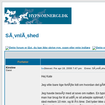
SÃ¸vnlÃ¸shed
Forfatter
Kirstine
Skrevet: Fre apr 18, 2008 7:47 pm
Emne: SÃ¸vnlÃ¸sh
Gæst
Hej Kate
Jeg ville bare lige fortÃ¦lle lidt om hvordan det g
Jeg havde besvÃ¦r med at sove om natten. En typisk
man har brug for til at udfÃ¸re sit arbejde optima
sted mellem 10 min. og til Â½ time. Det lyder ikk