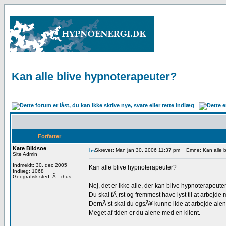
Kan alle blive hypnoterapeuter?
Forfatter
Kate Bildsoe
Skrevet: Man jan 30, 2006 11:37 pm
Emne: Kan alle bl
Site Admin
Indmeldt: 30. dec 2005
Kan alle blive hypnoterapeuter?
Indlæg: 1068
Geografisk sted: Ã…rhus
Nej, det er ikke alle, der kan blive hypnoterapeuter
Du skal fÃ¸rst og fremmest have lyst til at arbejd
DernÃ¦st skal du ogsÃ¥ kunne lide at arbejde alen
Meget af tiden er du alene med en klient.