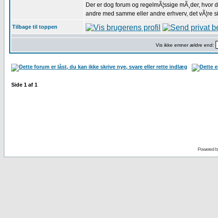
Der er dog forum og regelmÃ¦ssige mÃ¸der, hvor du
andre med samme eller andre erhverv, det vÃ¦re si
Tilbage til toppen
Vis ikke emner ældre end:
Side
1
af
1
Powered b