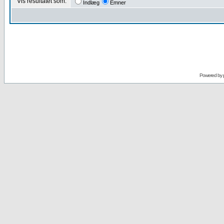
Vis resultatet som:
Indlæg
Emner
Powered by