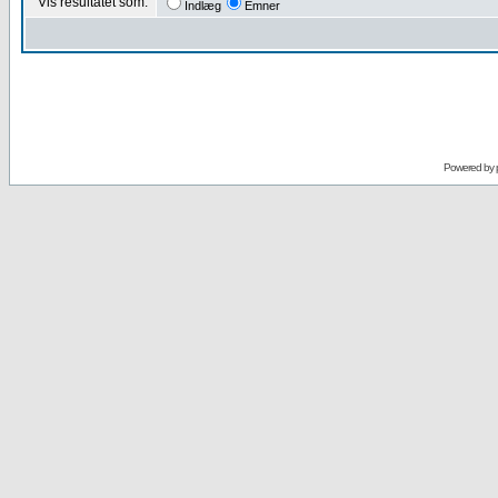
Vis resultatet som:
Indlæg
Emner
Powered by