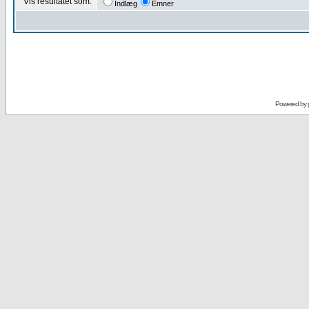
Vis resultatet som:
Indlæg
Emner
Powered by