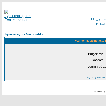
FAQ
Profil
hypnoenergi.dk Forum Indeks
Vær venlig at indtaste 
Brugernavn:
Kodeord:
Log mig på au
Jeg har glemt mit
Powered by