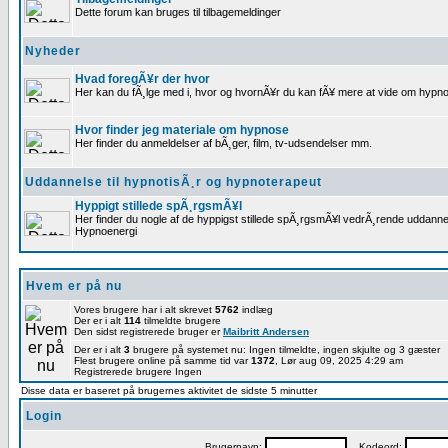
Dette forum kan bruges til tilbagemeldinger
Nyheder
Hvad foregÃ¥r der hvor
Her kan du fÃ¸lge med i, hvor og hvornÃ¥r du kan fÃ¥ mere at vide om hypn
Hvor finder jeg materiale om hypnose
Her finder du anmeldelser af bÃ¸ger, film, tv-udsendelser mm.
Uddannelse til hypnotisÃ¸r og hypnoterapeut
Hyppigt stillede spÃ¸rgsmÃ¥l
Her finder du nogle af de hyppigst stillede spÃ¸rgsmÃ¥l vedrÃ¸rende uddanne
Hypnoenergi
Hvem er på nu
Vores brugere har i alt skrevet
5762
indlæg
Der er i alt
114
tilmeldte brugere
Den sidst registrerede bruger er
Maibritt Andersen
Der er i alt
3
brugere på systemet nu: Ingen tilmeldte, ingen skjulte og 3 gæster
Flest brugere online på samme tid var
1372
, Lør aug 09, 2025 4:29 am
Registrerede brugere Ingen
Disse data er baseret på brugernes aktivitet de sidste 5 minutter
Login
Brugernavn:
Kodeord: