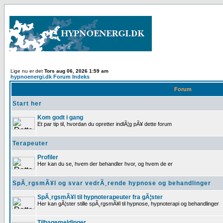
Lige nu er det
Tors aug 06, 2026 1:59 am
hypnoenergi.dk Forum Indeks
Forum
Start her
Kom godt i gang
Et par tip til, hvordan du opretter indlÃ¦g pÃ¥ dette forum
Terapeuter
Profiler
Her kan du se, hvem der behandler hvor, og hvem de er
SpÃ¸rgsmÃ¥l og svar vedrÃ¸rende hypnose og behandlinger
SpÃ¸rgsmÃ¥l til hypnoterapeuter fra gÃ¦ster
Her kan gÃ¦ster stille spÃ¸rgsmÃ¥l til hypnose, hypnoterapi og behandlinger
Tilbagemeldinger