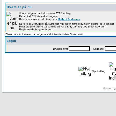
Hvem er på nu
Vores brugere har i alt skrevet
5762
indlæg
Der er i alt
114
tilmeldte brugere
Den sidst registrerede bruger er
Maibritt Andersen
Der er i alt
3
brugere på systemet nu: Ingen tilmeldte, ingen skjulte og 3 gæster
Flest brugere online på samme tid var
1372
, Lør aug 09, 2025 4:29 am
Registrerede brugere Ingen
Disse data er baseret på brugernes aktivitet de sidste 5 minutter
Login
Brugernavn:
Kodeord:
Nye indlæg
Powered by