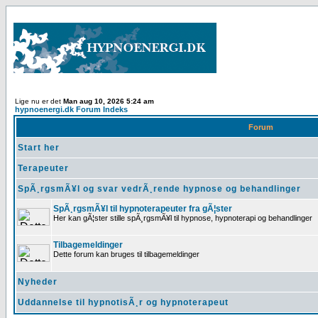
Lige nu er det
Man aug 10, 2026 5:24 am
hypnoenergi.dk Forum Indeks
Forum
Start her
Terapeuter
SpÃ¸rgsmÃ¥l og svar vedrÃ¸rende hypnose og behandlinger
SpÃ¸rgsmÃ¥l til hypnoterapeuter fra gÃ¦ster
Her kan gÃ¦ster stille spÃ¸rgsmÃ¥l til hypnose, hypnoterapi og behandlinger
Tilbagemeldinger
Dette forum kan bruges til tilbagemeldinger
Nyheder
Uddannelse til hypnotisÃ¸r og hypnoterapeut