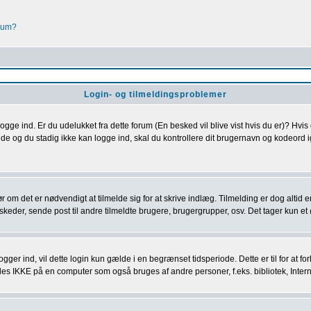
orum?
Login- og tilmeldingsproblemer
logge ind. Er du udelukket fra dette forum (En besked vil blive vist hvis du er)? Hvis
st ude og du stadig ikke kan logge ind, skal du kontrollere dit brugernavn og kodeord
ør om det er nødvendigt at tilmelde sig for at skrive indlæg. Tilmelding er dog altid
eder, sende post til andre tilmeldte brugere, brugergrupper, osv. Det tager kun et øj
gger ind, vil dette login kun gælde i en begrænset tidsperiode. Dette er til for at f
 IKKE på en computer som også bruges af andre personer, f.eks. bibliotek, Interne