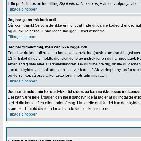
I din profil findes en indstilling
Skjul min online status
, Hvis du vælger
ja
vil du
Tilbage til toppen
Jeg har glemt mit kodeord!
Gå ikke i panik! Selvom det ikke er muligt at finde dit gamle kodeord er det muli
og du skulle gerne kunne logge ind igen i løbet af kort tid
Tilbage til toppen
Jeg har tilmeldt mig, men kan ikke logge ind!
Først bør du kontrollere at du har tastet korrekt ind (husk store / små bogstav
13 år
-linket da du tilmeldte dig, skal du følge instruktionen du har modtaget. H
enten af dig selv eller af administratoren. Da du tilmeldte dig, skulle du ge
kan det skyldes at emailadressen ikke var korrekt? Aktivering benyttes for at 
og den virker, så prøv at kontakte forummets administrator.
Tilbage til toppen
Jeg har tilmeldt mig for et stykke tid siden, og kan nu ikke logge ind længe
Der kan være flere årsager, den mest sandsynlige årsag er at du indtaster et 
slettet din konto af en eller anden årsag. Hvis dette er tilfældet kan det sky
størrelse. Tilmeld dig igen for at blande dig i diskussionerne.
Tilbage til toppen