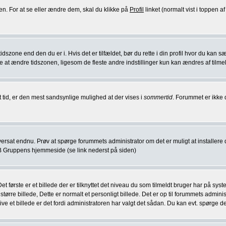
en. For at se eller ændre dem, skal du klikke på
Profil
linket (normalt vist i toppen af 
idszone end den du er i. Hvis det er tilfældet, bør du rette i din profil hvor du kan
at ændre tidszonen, ligesom de fleste andre indstillinger kun kan ændres af tilmeldt
rt tid, er den mest sandsynlige mulighed at der vises i
sommertid
. Forummet er ikke 
er oversat endnu. Prøv at spørge forummets administrator om det er muligt at installer
B Gruppens hjemmeside (se link nederst på siden)
et første er et billede der er tilknyttet det niveau du som tilmeldt bruger har på s
større billede, Dette er normalt et personligt billede. Det er op til forummets admini
ve et billede er det fordi administratoren har valgt det sådan. Du kan evt. spørge de