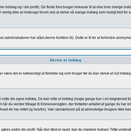
indslag og i din profil). De fleste fora bruger niveauer til at vise hvor mange indlæ
enlig ikke at misbruge forum ved at skrive så mange indlæg som muligt blot for at ø
 administratoren har slået denne funktion til). Dette er til for at forhindre anonym
Skrive et indlæg
være det er nødvendigt at tilmelde sig som bruger før du kan skrive et nyt indlæg.
 rette din egne indlæg. Du kan rette et indlæg (nogle gange kun i en begrænset tid e
år du vender tilbage til Emneoversigten, der fortæller antallet af gange du har rette
t, hvad de har rettet og hvorfor). Vær opmærksom på at almindelige brugere ikke kan s
ette gøres under din profil. Når den først er lavet, kan du markere boksen
Tilføj underskr