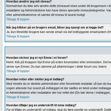
Hvordan ændrer jeg mit niveau?
Normalt kan du ikke selv ændre dette (niveauet vises under dit brugernavn i dine 
redaktører og Administratorer kan have deres specielle niveaubetegnelse. Vær v
eller administratorerne vil sænke dit niveau til lavest muligt.
Tilbage til toppen
Når jeg klikker på en brugers email, bliver jeg spurgt om at logge ind?
Ja, kun tilmeldte brugere kan sende email via det indbyggede emailsystem (Hvis
Tilbage til toppen
Hvordan skriver jeg et nyt Emne i et forum?
Nemt. Klik på knappen
Nyt Emne
på enten forumsiden eller emnesiden. Det kan 
skrive nye Emner, Du kan stemme på afstemninger i dette forum osv.
listen)
Tilbage til toppen
Hvordan retter eller sletter jeg et indlæg?
Med mindre du er stedets administrator eller forummets redaktør, så kan du kun
nogen allerede har svaret på indlægget vil der sættes en tekst under indlægget n
er Administratorer eller redaktører der har rettet det (De bør skrive i indlægge
Tilbage til toppen
Hvordan tilføjer jeg en underskrift til mine indlæg?
For et tilføje en underskrift i et indlæg, skal du først oprette en underskrift. D