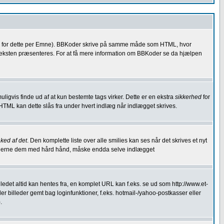
en for dette per Emne). BBKoder skrive på samme måde som HTML, hvor
dan teksten præsenteres. For at få mere information om BBKoder se da hjælpen
muligvis finde ud af at kun bestemte tags virker. Dette er en ekstra
sikkerhed
for
HTML kan dette slås fra under hvert indlæg når indlægget skrives.
r
ked af det
. Den komplette liste over alle smilies kan ses når det skrives et nyt
 at fjerne dem med hård hånd, måske endda selve indlægget
ledet altid kan hentes fra, en komplet URL kan f.eks. se ud som http://www.et-
ller billeder gemt bag loginfunktioner, f.eks. hotmail-/yahoo-postkasser eller
.