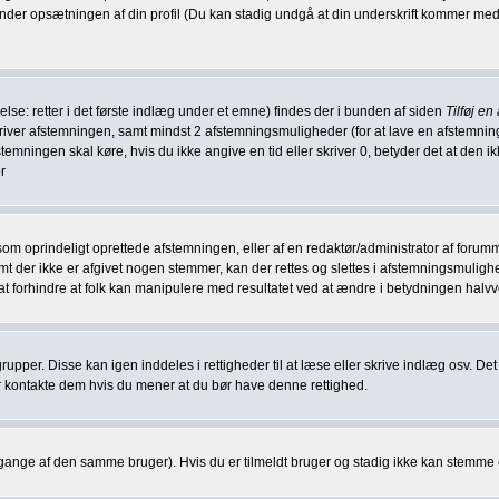
s under opsætningen af din profil (Du kan stadig undgå at din underskrift kommer med i
delse: retter i det første indlæg under et emne) findes der i bunden af siden
Tilføj en
 beskriver afstemningen, samt mindst 2 afstemningsmuligheder (for at lave en afstem
stemningen skal køre, hvis du ikke angive en tid eller skriver 0, betyder det at den
r
rindeligt oprettede afstemningen, eller af en redaktør/administrator af forummet. F
emt der ikke er afgivet nogen stemmer, kan der rettes og slettes i afstemningsmuli
or at forhindre at folk kan manipulere med resultatet ved at ændre i betydningen halv
per. Disse kan igen inddeles i rettigheder til at læse eller skrive indlæg osv. Det k
ør kontakte dem hvis du mener at du bør have denne rettighed.
 gange af den samme bruger). Hvis du er tilmeldt bruger og stadig ikke kan stemme e