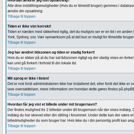
Hvordan ændrer jeg min opsætning?
Alle dine indstillingsmuligheder (Hvis du er tilmeldt bruger) gemmes i databas
ændre din opsætning
Tilbage til toppen
Tiden er ikke vist korrekt!
Tiden er næsten med sikkerhed rigtig, det du muligvis ser er en tid i en anden t
York, Sydney, osv. Vær opmærksom på at det kun er muligt for tilmeldte brugere 
Tilbage til toppen
Jeg har ændret tidszonen og tiden er stadig forkert!
Hvis du er sikker på at du har sat tidszonen rigtigt og der stadig vises en forke
kan uret gå forkert i forhold til din lokale tid.
Tilbage til toppen
Mit sprog er ikke i listen!
Det er nok fordi administratoren ikke har installeret det, eller fordi det ikke 
lave oversættelsen, mere information om hvordan dette gøres findes på phpB
Tilbage til toppen
Hvordan får jeg vist et billede under mit brugernavn?
Der findes mulighed for 2 billeder under dit brugernavn når der vises indlæg. D
indlæg du har skrevet eller din stilling i forummet. Under dette kan der være et 
billedmuligheder du som bruger har. Hvis ikke du i din personlig profil kan angi
Tilbage til toppen