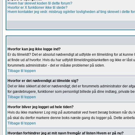
Hvem har skrevet koden til dette forum?
Hvorfor er X funktioner ikke til stede?
Hvem kontakter jeg vedr. misbrug og/eller lovligheden af ting skrevet i dette f
Hvorfor kan jeg ikke logge ind?
Er du tilmeldt? Det er absolut nødvendigt at udfylde en tilmelding for at kunne 
at finde ud af hvorfor. Hvis du har udfyldt tilmeldingsblanketten og ikke er lå
forummets administrator - det er måske problemer på siden.
Tilbage til toppen
Hvorfor er det nødvendigt at tilmelde sig?
Det er ikke sikkert at det er nødvendigt; det er forummets administrator der afg
for gæstebrugere, funktioner som personligt billede på dine indlæg, private besk
Tilbage til toppen
Hvorfor bliver jeg logget ud hele tiden?
Hvis du ikke markerer
Log mig på automatisk ved hvert besøg
boksen når du lo
på skal du derfor markere denne boks næste gang du logger på. Dette anbefales
Tilbage til toppen
Hvordan forhindrer jeg at mit navn fremgår af listen Hvem er på nu?