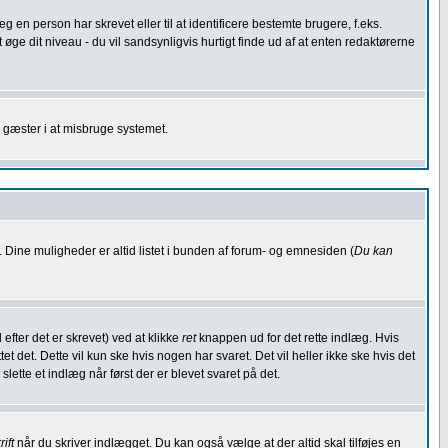
g en person har skrevet eller til at identificere bestemte brugere, f.eks.
ge dit niveau - du vil sandsynligvis hurtigt finde ud af at enten redaktørerne
e gæster i at misbruge systemet.
 Dine muligheder er altid listet i bunden af forum- og emnesiden (
Du kan
fter det er skrevet) ved at klikke
ret
knappen ud for det rette indlæg. Hvis
t det. Dette vil kun ske hvis nogen har svaret. Det vil heller ikke ske hvis det
lette et indlæg når først der er blevet svaret på det.
ift
når du skriver indlægget. Du kan også vælge at der altid skal tilføjes en