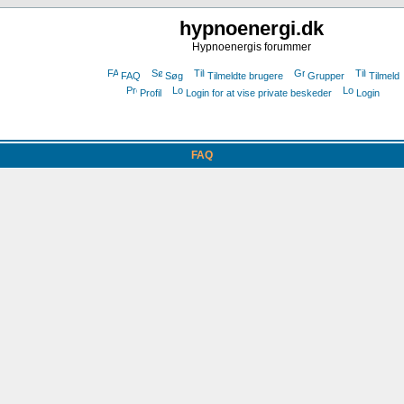
hypnoenergi.dk
Hypnoenergis forummer
FAQ
Søg
Tilmeldte brugere
Grupper
Tilmeld
Profil
Login for at vise private beskeder
Login
FAQ