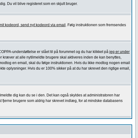
g. Du vil blive registeret som en skjult bruger.
mit kodeord, send nyt kodeord via email
. Følg instruktionen som fremsendes
 COPPA-understøttelse er slået til på forummet og du har klikket på
jeg er under
er kræver at alle nytilmeldte brugere skal aktiveres inden de kan benyttes,
 modtog en email, skal du følge instruktionen. Hvis du ikke modtog nogen email
te oplysninger. Hvis du er 100% sikker på at du har skrevet den rigtige email,
lmeldte dig kan du se i den. Det kan også skyldes at administratoren har
at fjerne brugere som aldrig har skrevet indlæg, for at mindske databasens