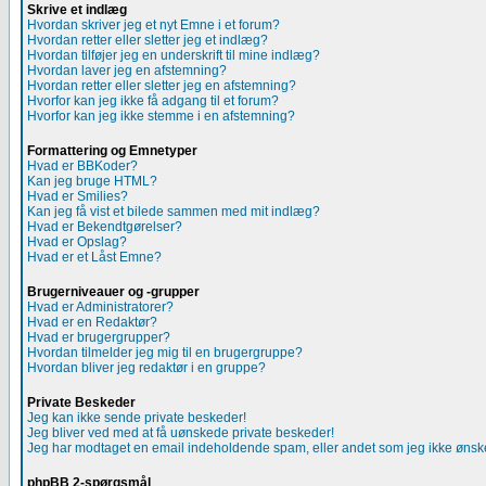
Skrive et indlæg
Hvordan skriver jeg et nyt Emne i et forum?
Hvordan retter eller sletter jeg et indlæg?
Hvordan tilføjer jeg en underskrift til mine indlæg?
Hvordan laver jeg en afstemning?
Hvordan retter eller sletter jeg en afstemning?
Hvorfor kan jeg ikke få adgang til et forum?
Hvorfor kan jeg ikke stemme i en afstemning?
Formattering og Emnetyper
Hvad er BBKoder?
Kan jeg bruge HTML?
Hvad er Smilies?
Kan jeg få vist et bilede sammen med mit indlæg?
Hvad er Bekendtgørelser?
Hvad er Opslag?
Hvad er et Låst Emne?
Brugerniveauer og -grupper
Hvad er Administratorer?
Hvad er en Redaktør?
Hvad er brugergrupper?
Hvordan tilmelder jeg mig til en brugergruppe?
Hvordan bliver jeg redaktør i en gruppe?
Private Beskeder
Jeg kan ikke sende private beskeder!
Jeg bliver ved med at få uønskede private beskeder!
Jeg har modtaget en email indeholdende spam, eller andet som jeg ikke ønsker
phpBB 2-spørgsmål