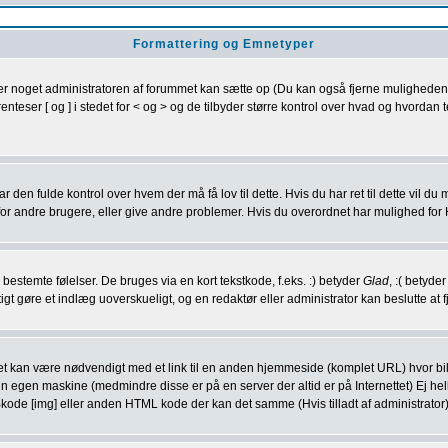
Formattering og Emnetyper
r noget administratoren af forummet kan sætte op (Du kan også fjerne mulighed
renteser [ og ] i stedet for < og > og de tilbyder større kontrol over hvad og hvor
 den fulde kontrol over hvem der må få lov til dette. Hvis du har ret til dette vil du 
r andre brugere, eller give andre problemer. Hvis du overordnet har mulighed for 
e bestemte følelser. De bruges via en kort tekstkode, f.eks. :) betyder
Glad
, :( betyde
tigt gøre et indlæg uoverskueligt, og en redaktør eller administrator kan beslutte
. Det kan være nødvendigt med et link til en anden hjemmeside (komplet URL) hvor bil
 din egen maskine (medmindre disse er på en server der altid er på Internettet) Ej he
kode [img] eller anden HTML kode der kan det samme (Hvis tilladt af administrator)