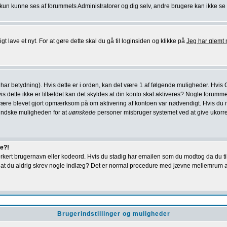
 kun kunne ses af forummets Administratorer og dig selv, andre brugere kan ikke se di
gt lave et nyt. For at gøre dette skal du gå til loginsiden og klikke på
Jeg har glemt 
er har betydning). Hvis dette er i orden, kan det være 1 af følgende muligheder. Hvis
vis dette ikke er tilfældet kan det skyldes at din konto skal aktiveres? Nogle forumm
rne være blevet gjort opmærksom på om aktivering af kontoen var nødvendigt. Hvis du
mindske muligheden for at
uønskede
personer misbruger systemet ved at give ukorrek
re?!
forkert brugernavn eller kodeord. Hvis du stadig har emailen som du modtog da du ti
ldes at du aldrig skrev nogle indlæg? Det er normal procedure med jævne mellemrum 
Brugerindstillinger og muligheder