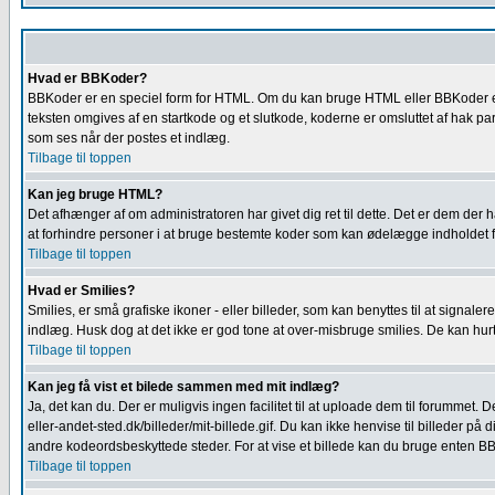
Hvad er BBKoder?
BBKoder er en speciel form for HTML. Om du kan bruge HTML eller BBKoder e
teksten omgives af en startkode og et slutkode, koderne er omsluttet af hak pa
som ses når der postes et indlæg.
Tilbage til toppen
Kan jeg bruge HTML?
Det afhænger af om administratoren har givet dig ret til dette. Det er dem der har
at forhindre personer i at bruge bestemte koder som kan ødelægge indholdet fo
Tilbage til toppen
Hvad er Smilies?
Smilies, er små grafiske ikoner - eller billeder, som kan benyttes til at signaler
indlæg. Husk dog at det ikke er god tone at over-misbruge smilies. De kan hur
Tilbage til toppen
Kan jeg få vist et bilede sammen med mit indlæg?
Ja, det kan du. Der er muligvis ingen facilitet til at uploade dem til forummet
eller-andet-sted.dk/billeder/mit-billede.gif. Du kan ikke henvise til billeder på
andre kodeordsbeskyttede steder. For at vise et billede kan du bruge enten BB
Tilbage til toppen