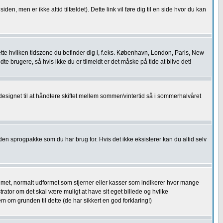
siden, men er ikke altid tilfældet). Dette link vil føre dig til en side hvor du kan
 sætte hvilken tidszone du befinder dig i, f.eks. København, London, Paris, New
e brugere, så hvis ikke du er tilmeldt er det måske på tide at blive det!
designet til at håndtere skiftet mellem sommer/vintertid så i sommerhalvåret
e den sprogpakke som du har brug for. Hvis det ikke eksisterer kan du altid selv
ystemet, normalt udformet som stjerner eller kasser som indikerer hvor mange
strator om det skal være muligt at have sit eget billede og hvilke
m om grunden til dette (de har sikkert en god forklaring!)