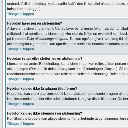
underskrift til dine indlæg, ved at sætte 'hak' i den til formålet placerede bok
indsender indlægget)
Tilbage til toppen
Hvordan laver jeg en afstemning?
At lave en afstemning er nemt. Når du laver et nyt emne (eller hvis du har tilla
rettighed til at oprette en afstemning). Her skal du tilføje en overskrift som
på knappen
Tilføj afstemningsmulighed
. Du kan også angive i hvor lang tid af
afstemningsmuligheder du kan oprette, dette sættes af forummets administrato
Tilbage til toppen
Hvordan retter eller sletter jeg en afstemning?
Ligesom med andre Emneindlæg, kan afstemninger kun rettes af den person som op
afstemningen (Det er altid dette indlæg som har afstemningen tilknyttet). Såfr
redaktører/Administratorer der kan rette eller slette en afstemning. Dette er f
Tilbage til toppen
Hvorfor kan jeg ikke få adgang til et forum?
Nogle fora kan være begrænsede til kun at acceptere bestemte brugere eller grup
Kun forummets redaktør eller administratoren kan give disse tilladelser. Du b
Tilbage til toppen
Hvorfor kan jeg ikke stemme i en afstemning?
Kun tilmeldte brugere kan afgive stemme (for at forhinde at der stemmes flere
Tilbage til toppen