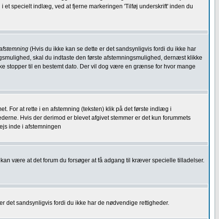
 et specielt indlæg, ved at fjerne markeringen 'Tilføj underskrift' inden du
 afstemning
(Hvis du ikke kan se dette er det sandsynligvis fordi du ikke har
ningsmulighed, skal du indtaste den første afstemningsmulighed, dernæst klikke
 ikke stopper til en bestemt dato. Der vil dog være en grænse for hvor mange
or at rette i en afstemning (teksten) klik på det første indlæg i
ghederne. Hvis der derimod er blevet afgivet stemmer er det kun forummets
vejs inde i afstemningen
an være at det forum du forsøger at få adgang til kræver specielle tilladelser.
r det sandsynligvis fordi du ikke har de nødvendige rettigheder.